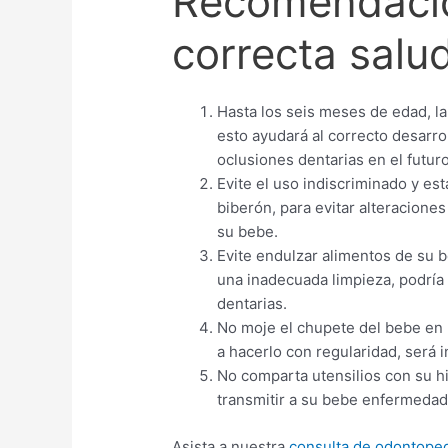
Recomendacio
correcta salu
Hasta los seis meses de edad, la
esto ayudará al correcto desarro
oclusiones dentarias en el futuro
Evite el uso indiscriminado y es
biberón, para evitar alteracione
su bebe.
Evite endulzar alimentos de su 
una inadecuada limpieza, podría s
dentarias.
No moje el chupete del bebe en 
a hacerlo con regularidad, será i
No comparta utensilios con su hij
transmitir a su bebe enfermedad
Asista a nuestra
consulta de odontoped