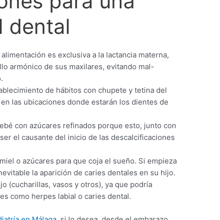
nes para una
d dental
 alimentación es exclusiva a la lactancia materna,
llo armónico de sus maxilares, evitando mal-
.
tablecimiento de hábitos con chupete y tetina del
s en las ubicaciones donde estarán los dientes de
bebé con azúcares refinados porque esto, junto con
er el causante del inicio de las descalcificaciones
miel o azúcares para que coja el sueño. Si empieza
nevitable la aparición de caries dentales en su hijo.
o (cucharillas, vasos y otros), ya que podría
es como herpes labial o caries dental.
iatría en Málaga
, si lo desea, desde el embarazo.