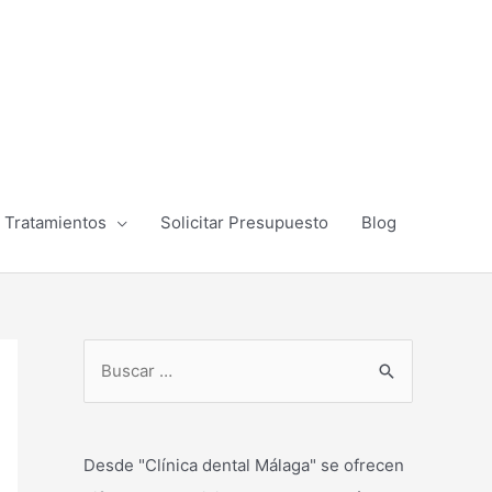
Tratamientos
Solicitar Presupuesto
Blog
B
u
s
c
Desde "Clínica dental Málaga" se ofrecen
a