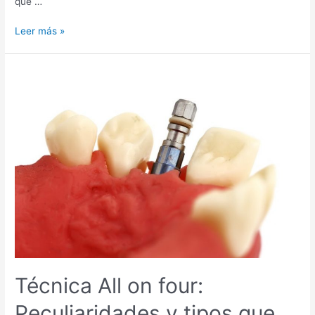
que …
Preguntas
Leer más »
frecuentes
sobre
la
endodoncia
Técnica All on four:
Peculiaridades y tipos que