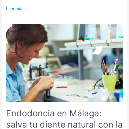
La
Leer más »
salud
dental
en
los
niños
de
Málaga
Endodoncia en Málaga:
salva tu diente natural con la