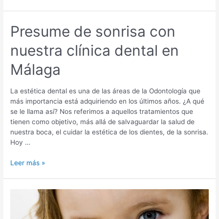
cigomático
en
Málaga
Presume de sonrisa con
efectuado
nuestra clínica dental en
por
profesionales
Málaga
médicos,
confíe
en
La estética dental es una de las áreas de la Odontología que
Doctores
más importancia está adquiriendo en los últimos años. ¿A qué
Salinas
se le llama así? Nos referimos a aquellos tratamientos que
tienen como objetivo, más allá de salvaguardar la salud de
nuestra boca, el cuidar la estética de los dientes, de la sonrisa.
Hoy …
Presume
Leer más »
de
sonrisa
con
nuestra
clínica