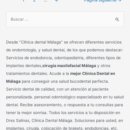
y
de
qué
entradas
tipos
B
hay?
u
s
c
Desde "Clínica dental Málaga" se ofrecen diferentes servicios
a
de ondontología, y salud dental, de los que podemos destacar:
r
Servicios de endodoncia, odontopediatria, diferentes tipos de
p
implantes dentales,
cirugía maxilofacial Málaga
y otros
o
tratamientos dentales. Acude a la
mejor Clínica Dental en
r
Málaga
para conseguir una salud bucodental perfecta.
:
Servicio dental de calidad, con un atención al paciente
personalizada. personal odontológico especializado en tu salud
dental. Recibe asesoramiento, o respuesta a tu consultas para
tener la mejor sonrisa. Todos los servicios a tu disposición en
Dres Salinas, Clínica Dental Málaga. Soluciones para usted, en
implantes, cirugía, colocación de brakets, endodoncias, etc.