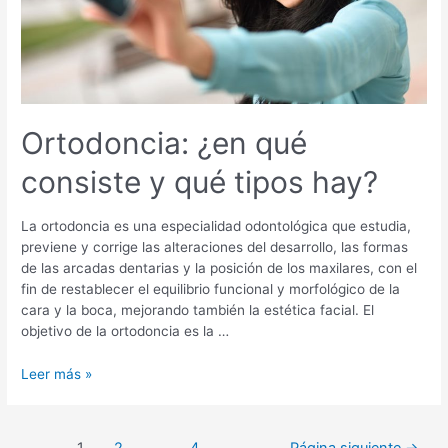
Ortodoncia: ¿en qué
consiste y qué tipos hay?
La ortodoncia es una especialidad odontológica que estudia,
previene y corrige las alteraciones del desarrollo, las formas
de las arcadas dentarias y la posición de los maxilares, con el
fin de restablecer el equilibrio funcional y morfológico de la
cara y la boca, mejorando también la estética facial. El
objetivo de la ortodoncia es la …
Ortodoncia:
Leer más »
¿en
qué
consiste
Navegación
1
2
…
4
Página siguiente
→