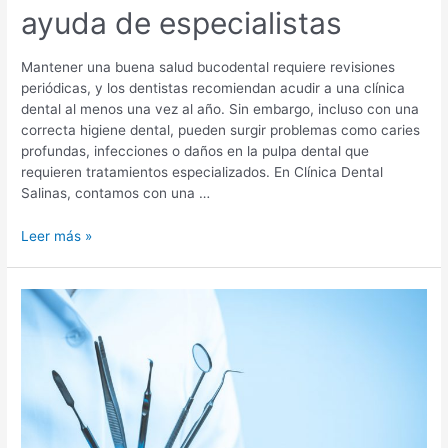
ayuda de especialistas
Mantener una buena salud bucodental requiere revisiones
periódicas, y los dentistas recomiendan acudir a una clínica
dental al menos una vez al año. Sin embargo, incluso con una
correcta higiene dental, pueden surgir problemas como caries
profundas, infecciones o daños en la pulpa dental que
requieren tratamientos especializados. En Clínica Dental
Salinas, contamos con una …
Endodoncia
Leer más »
en
Málaga:
salva
tu
diente
natural
con
la
ayuda
de