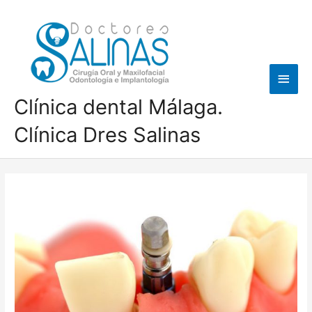
Ir
al
contenido
Men
princ
Clínica dental Málaga.
Clínica Dres Salinas