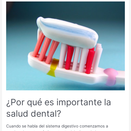
clínica
dental
de
calidad
y
una
low-
cost
¿Por qué es importante la
salud dental?
Cuando se habla del sistema digestivo comenzamos a