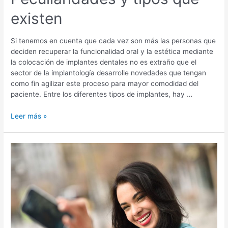
existen
Si tenemos en cuenta que cada vez son más las personas que
deciden recuperar la funcionalidad oral y la estética mediante
la colocación de implantes dentales no es extraño que el
sector de la implantología desarrolle novedades que tengan
como fin agilizar este proceso para mayor comodidad del
paciente. Entre los diferentes tipos de implantes, hay …
Técnica
Leer más »
All
on
four:
Peculiaridades
y
tipos
que
existen