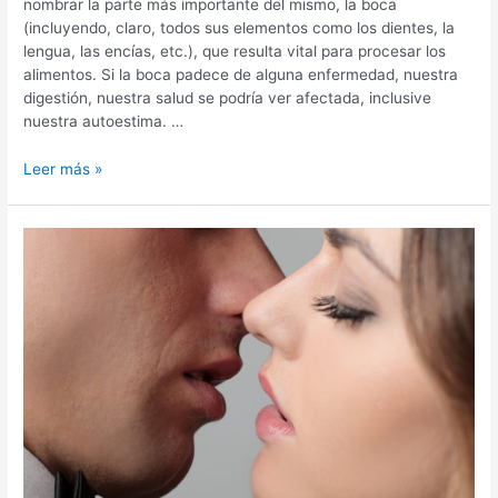
nombrar la parte más importante del mismo, la boca
(incluyendo, claro, todos sus elementos como los dientes, la
lengua, las encías, etc.), que resulta vital para procesar los
alimentos. Si la boca padece de alguna enfermedad, nuestra
digestión, nuestra salud se podría ver afectada, inclusive
nuestra autoestima. …
¿Por
Leer más »
qué
es
importante
la
salud
dental?