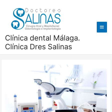
Ir
al
contenido
Men
princ
Clínica dental Málaga.
Clínica Dres Salinas