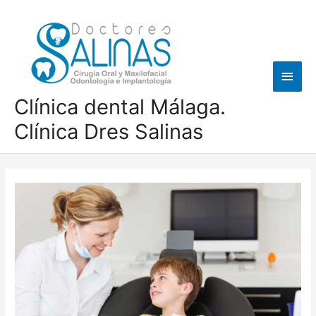
Ir
al
contenido
Men
princ
Clínica dental Málaga.
Clínica Dres Salinas