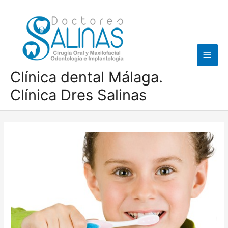
Ir
al
contenido
Men
princ
Clínica dental Málaga.
Clínica Dres Salinas